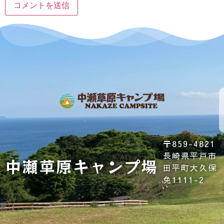
プ
キ
ラ
ャ
イ
ン
利
会
バ
ホ
セ
用
社
シ
ー
ル
規
概
ー
ム
ポ
約
要
ポ
リ
リ
シ
シ
〒859-4821
ー
ー
長崎県平戸市
中瀬草原キャンプ場
田平町大久保
免1111-2