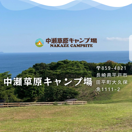
プ
キ
ラ
ャ
イ
ン
利
会
バ
ホ
セ
用
社
シ
ー
ル
規
概
ー
ム
ポ
約
要
ポ
リ
リ
シ
シ
〒859-4821
ー
ー
長崎県平戸市
中瀬草原キャンプ場
田平町大久保
免1111-2