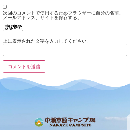
次回のコメントで使用するためブラウザーに自分の名前、
メールアドレス、サイトを保存する。
上に表示された文字を入力してください。
プ
キ
ラ
ャ
イ
ン
利
会
バ
ホ
セ
用
社
シ
ー
ル
規
概
ー