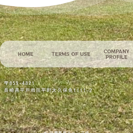
COMPANY
HOME
ホーム
TERMS OF USE
利用規約
会社概要
PROFILE
〒859-4821
長崎県平戸市田平町大久保免1111-2