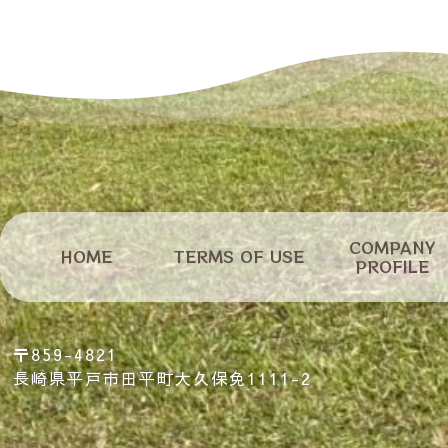
COMPANY
HOME
ホーム
TERMS OF USE
利用規約
会社概要
PROFILE
〒859-4821
長崎県平戸市田平町大久保免1111-2