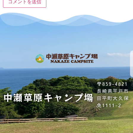
プ
キ
ラ
ャ
イ
ン
利
会
バ
ホ
セ
用
社
シ
ー
ル
規
概
ー
ム
ポ
約
要
ポ
リ
リ
シ
シ
〒859-4821
ー
ー
長崎県平戸市
中瀬草原キャンプ場
田平町大久保
免1111-2