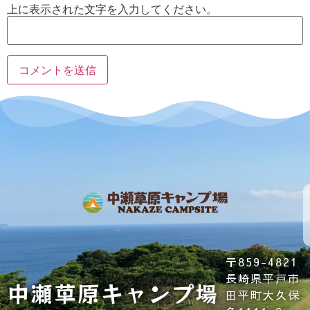
上に表示された文字を入力してください。
プ
キ
ラ
ャ
イ
ン
利
会
バ
ホ
セ
用
社
シ
ー
ル
規
概
ー
ム
ポ
約
要
ポ
リ
リ
シ
シ
〒859-4821
ー
ー
長崎県平戸市
中瀬草原キャンプ場
田平町大久保