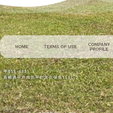
COMPANY
HOME
ホーム
TERMS OF USE
利用規約
会社概要
PROFILE
〒859-4821
長崎県平戸市田平町大久保免1111-2